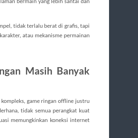
alaman bermain yang lebih santai dan
l, tidak terlalu berat di grafis, tapi
, karakter, atau mekanisme permainan
ingan Masih Banyak
kompleks, game ringan offline justru
derhana, tidak semua perangkat kuat
uasi memungkinkan koneksi internet