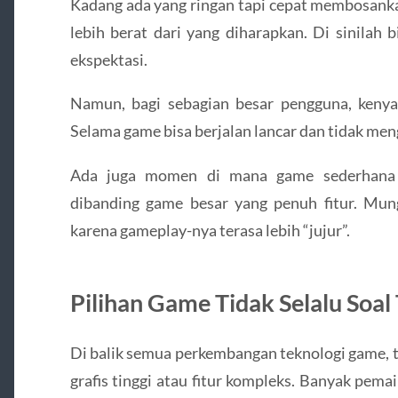
Kadang ada yang ringan tapi cepat membosankan
lebih berat dari yang diharapkan. Di sinilah
ekspektasi.
Namun, bagi sebagian besar pengguna, kenyam
Selama game bisa berjalan lancar dan tidak men
Ada juga momen di mana game sederhana j
dibanding game besar yang penuh fitur. Mung
karena gameplay-nya terasa lebih “jujur”.
Pilihan Game Tidak Selalu Soal
Di balik semua perkembangan teknologi game, te
grafis tinggi atau fitur kompleks. Banyak pema