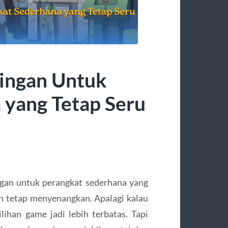
ingan Untuk
 yang Tetap Seru
gan untuk perangkat sederhana yang
dan tetap menyenangkan. Apalagi kalau
lihan game jadi lebih terbatas. Tapi