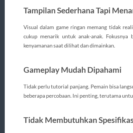
Tampilan Sederhana Tapi Mena
Visual dalam game ringan memang tidak reali
cukup menarik untuk anak-anak. Fokusnya b
kenyamanan saat dilihat dan dimainkan.
Gameplay Mudah Dipahami
Tidak perlu tutorial panjang. Pemain bisa lang
beberapa percobaan. Ini penting, terutama unt
Tidak Membutuhkan Spesifikasi