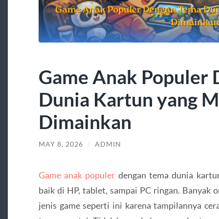
Game Anak Populer 
Dunia Kartun yang M
Dimainkan
MAY 8, 2026
/
ADMIN
Game anak populer
dengan tema dunia kartu
baik di HP, tablet, sampai PC ringan. Banyak
jenis game seperti ini karena tampilannya cer