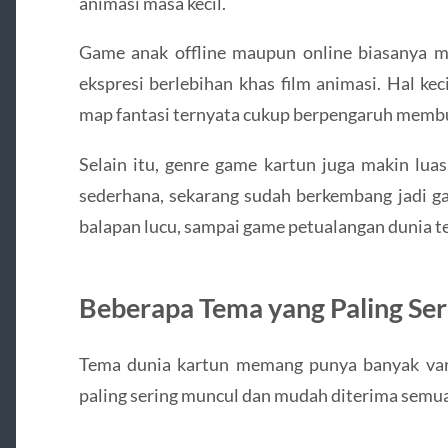
animasi masa kecil.
Game anak offline maupun online biasanya m
ekspresi berlebihan khas film animasi. Hal kec
map fantasi ternyata cukup berpengaruh membu
Selain itu, genre game kartun juga makin lua
sederhana, sekarang sudah berkembang jadi ga
balapan lucu, sampai game petualangan dunia te
Beberapa Tema yang Paling Ser
Tema dunia kartun memang punya banyak vari
paling sering muncul dan mudah diterima semua