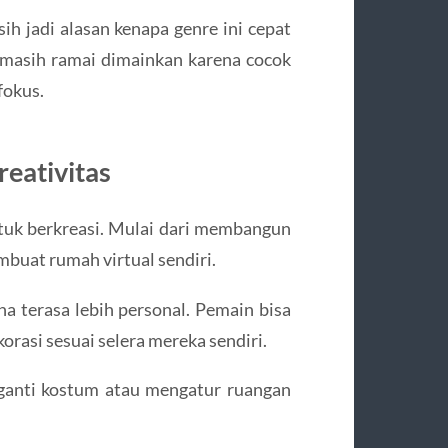
ih jadi alasan kenapa genre ini cepat
 masih ramai dimainkan karena cocok
fokus.
eativitas
uk berkreasi. Mulai dari membangun
buat rumah virtual sendiri.
ena terasa lebih personal. Pemain bisa
orasi sesuai selera mereka sendiri.
ganti kostum atau mengatur ruangan