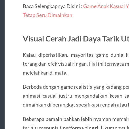
Baca Selengkapnya Disini :
Game Anak Kasual Y
Tetap Seru Dimainkan
Visual Cerah Jadi Daya Tarik 
Kalau diperhatikan, mayoritas game dunia 
terang dan efek visual ringan. Hal ini ternyat
melelahkan di mata.
Berbeda dengan game realistis yang kadang pen
animasi casual justru mengandalkan kesan sa
dimainkan di perangkat spesifikasi rendah atau 
Beberapa pemain bahkan lebih nyaman memaink
terlalu menuntut performa tinggi. Ukurannya j