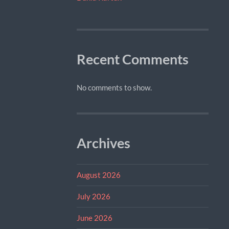
Recent Comments
No comments to show.
Archives
August 2026
July 2026
June 2026