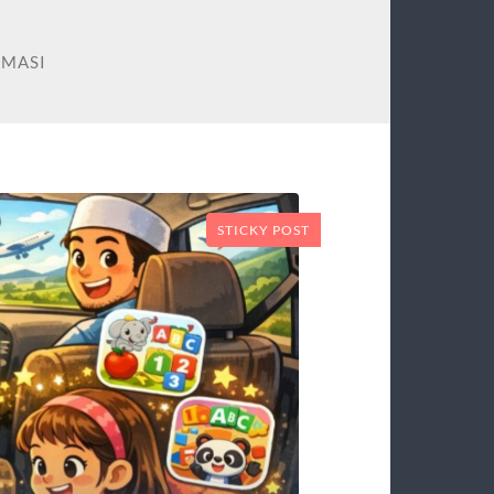
IMASI
STICKY POST