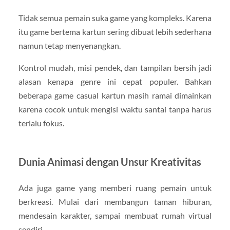
Tidak semua pemain suka game yang kompleks. Karena
itu game bertema kartun sering dibuat lebih sederhana
namun tetap menyenangkan.
Kontrol mudah, misi pendek, dan tampilan bersih jadi
alasan kenapa genre ini cepat populer. Bahkan
beberapa game casual kartun masih ramai dimainkan
karena cocok untuk mengisi waktu santai tanpa harus
terlalu fokus.
Dunia Animasi dengan Unsur Kreativitas
Ada juga game yang memberi ruang pemain untuk
berkreasi. Mulai dari membangun taman hiburan,
mendesain karakter, sampai membuat rumah virtual
sendiri.