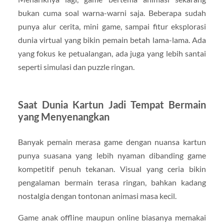
bukan cuma soal warna-warni saja. Beberapa sudah
punya alur cerita, mini game, sampai fitur eksplorasi
dunia virtual yang bikin pemain betah lama-lama. Ada
yang fokus ke petualangan, ada juga yang lebih santai
seperti simulasi dan puzzle ringan.
Saat Dunia Kartun Jadi Tempat Bermain
yang Menyenangkan
Banyak pemain merasa game dengan nuansa kartun
punya suasana yang lebih nyaman dibanding game
kompetitif penuh tekanan. Visual yang ceria bikin
pengalaman bermain terasa ringan, bahkan kadang
nostalgia dengan tontonan animasi masa kecil.
Game anak offline maupun online biasanya memakai