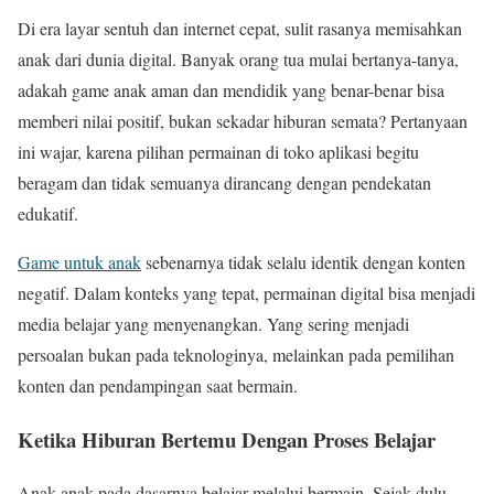
Di era layar sentuh dan internet cepat, sulit rasanya memisahkan
anak dari dunia digital. Banyak orang tua mulai bertanya-tanya,
adakah game anak aman dan mendidik yang benar-benar bisa
memberi nilai positif, bukan sekadar hiburan semata? Pertanyaan
ini wajar, karena pilihan permainan di toko aplikasi begitu
beragam dan tidak semuanya dirancang dengan pendekatan
edukatif.
Game untuk anak
sebenarnya tidak selalu identik dengan konten
negatif. Dalam konteks yang tepat, permainan digital bisa menjadi
media belajar yang menyenangkan. Yang sering menjadi
persoalan bukan pada teknologinya, melainkan pada pemilihan
konten dan pendampingan saat bermain.
Ketika Hiburan Bertemu Dengan Proses Belajar
Anak-anak pada dasarnya belajar melalui bermain. Sejak dulu,