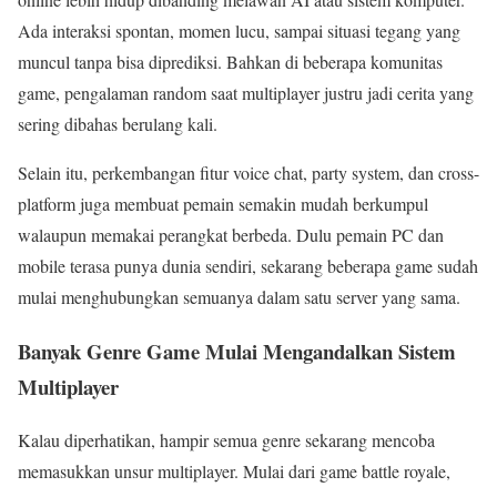
Ada interaksi spontan, momen lucu, sampai situasi tegang yang
muncul tanpa bisa diprediksi. Bahkan di beberapa komunitas
game, pengalaman random saat multiplayer justru jadi cerita yang
sering dibahas berulang kali.
Selain itu, perkembangan fitur voice chat, party system, dan cross-
platform juga membuat pemain semakin mudah berkumpul
walaupun memakai perangkat berbeda. Dulu pemain PC dan
mobile terasa punya dunia sendiri, sekarang beberapa game sudah
mulai menghubungkan semuanya dalam satu server yang sama.
Banyak Genre Game Mulai Mengandalkan Sistem
Multiplayer
Kalau diperhatikan, hampir semua genre sekarang mencoba
memasukkan unsur multiplayer. Mulai dari game battle royale,