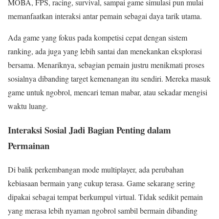
MOBA, FPS, racing, survival, sampai game simulasi pun mulai
memanfaatkan interaksi antar pemain sebagai daya tarik utama.
Ada game yang fokus pada kompetisi cepat dengan sistem
ranking, ada juga yang lebih santai dan menekankan eksplorasi
bersama. Menariknya, sebagian pemain justru menikmati proses
sosialnya dibanding target kemenangan itu sendiri. Mereka masuk
game untuk ngobrol, mencari teman mabar, atau sekadar mengisi
waktu luang.
Interaksi Sosial Jadi Bagian Penting dalam
Permainan
Di balik perkembangan mode multiplayer, ada perubahan
kebiasaan bermain yang cukup terasa. Game sekarang sering
dipakai sebagai tempat berkumpul virtual. Tidak sedikit pemain
yang merasa lebih nyaman ngobrol sambil bermain dibanding