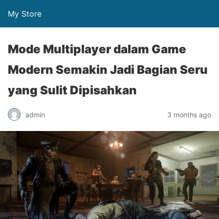
My Store
Mode Multiplayer dalam Game
Modern Semakin Jadi Bagian Seru
yang Sulit Dipisahkan
admin
3 months ago